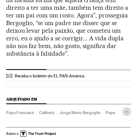
da mesma forma que aquela criança tem
direito a ter uma mãe, também tem direito a
ter um pai com um rosto. Agora”, prosseguia
Bergoglio, “se um padre me disser que se
deixou levar pela paixão, que cometeu um
erro, eu o ajudo a se corrigir... A vida dupla
não nos faz bem, não gosto, significa dar
substância à falsidade”.
Receba o boletim do EL PAÍS América
ARQUIVADO EM
Papa Francisco
Celibato
Jorge Mario Bergoglio
Papa
Clero
Igreja católica
Cristianismo
Religião
Sociedade
Adere a