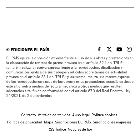
©
EDICIONES EL PAÍS
EL PAÍS BRASIL EN
EL PAÍS BRASI
EL PAÍS B
EL PA
EL PAÍS ejerce la oposición expresa frente al uso de sus obras y prestaciones en
la elaboración de revistas de prensa prevista en el artículo 32.1 del TRLPI;
también realiza la reserva expresa frente a la reproducción, distribución y
comunicación pública de sus trabajos y artículos sobre temas de actualidad
prevista en el artículo 33.1 del TRLPI; y, asimismo, realiza una reserva expresa
de las reproducciones y usos de las obras y otras prestaciones accesibles desde
este sitio web a medios de lectura mecánica u otros medios que resulten
adecuados a tal fin de conformidad con el artículo 67.3 del Real Decreto - ley
24/2021, de 2 de noviembre
Contacto
Venta de contenidos
Aviso legal
Política cookies
Política de privacidad
Mapa
Suscripciones EL PAÍS
Suscripciones empresas
RSS
Índice
Noticias de hoy