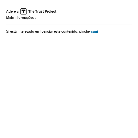
Indústria discográfica
Feminismo
Movimentos sociais
Mulheres
Gente
Música
Sociedade
Adere a
Mais informações
aquí
Si está interesado en licenciar este contenido, pinche