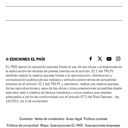
©
EDICIONES EL PAÍS
EL PAÍS BRASIL EN
EL PAÍS BRASI
EL PAÍS B
EL PA
EL PAÍS ejerce la oposición expresa frente al uso de sus obras y prestaciones en
la elaboración de revistas de prensa prevista en el artículo 32.1 del TRLPI;
también realiza la reserva expresa frente a la reproducción, distribución y
comunicación pública de sus trabajos y artículos sobre temas de actualidad
prevista en el artículo 33.1 del TRLPI; y, asimismo, realiza una reserva expresa
de las reproducciones y usos de las obras y otras prestaciones accesibles desde
este sitio web a medios de lectura mecánica u otros medios que resulten
adecuados a tal fin de conformidad con el artículo 67.3 del Real Decreto - ley
24/2021, de 2 de noviembre
Contacto
Venta de contenidos
Aviso legal
Política cookies
Política de privacidad
Mapa
Suscripciones EL PAÍS
Suscripciones empresas