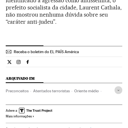
identificado a agressão como antissemita, o
prefeito socialista da cidade, Laurent Cathala,
não mostrou nenhuma dúvida sobre seu
“caráter anti-judeu”.
Receba o boletim do EL PAÍS América
Internacional El País Brasil en Twitter
Internacional El País Brasil en Instagram
Internacional El País Brasil en Facebook
ARQUIVADO EM
Preconceitos
Atentados terroristas
Oriente médio
Europa Ocidental
Problemas sociais
Ásia
Delitos
Europa
Terrorismo
Sociedade
Bruxelas
Justiça
Adere a
Mais informações
Antissemitismo
Atentados com pistola