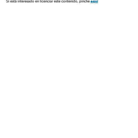
Atentados com feridos
Bélgica
Israel
Judeus
aquí
Si está interesado en licenciar este contenido, pinche
Delitos ódio
Grupos sociais