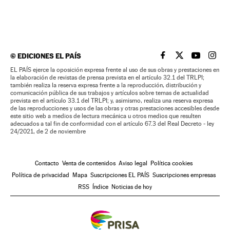
©
EDICIONES EL PAÍS
EL PAÍS BRASIL EN
EL PAÍS BRASI
EL PAÍS B
EL PA
EL PAÍS ejerce la oposición expresa frente al uso de sus obras y prestaciones en
la elaboración de revistas de prensa prevista en el artículo 32.1 del TRLPI;
también realiza la reserva expresa frente a la reproducción, distribución y
comunicación pública de sus trabajos y artículos sobre temas de actualidad
prevista en el artículo 33.1 del TRLPI; y, asimismo, realiza una reserva expresa
de las reproducciones y usos de las obras y otras prestaciones accesibles desde
este sitio web a medios de lectura mecánica u otros medios que resulten
adecuados a tal fin de conformidad con el artículo 67.3 del Real Decreto - ley
24/2021, de 2 de noviembre
Contacto
Venta de contenidos
Aviso legal
Política cookies
Política de privacidad
Mapa
Suscripciones EL PAÍS
Suscripciones empresas
RSS
Índice
Noticias de hoy