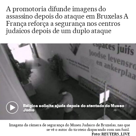
A promotoria difunde imagens do
assassino depois do ataque em Bruxelas A
França reforça a segurança nos centros
judaicos depois de um duplo ataque
Bélgica solicita ajuda depois do atentado do Museo
Judío
Imagens da câmera de segurança do Museu Judaico de Bruxelas, nas que
se vê o autor do tiroteio disparando com um fuzil.
Foto:
REUTERS_LIVE