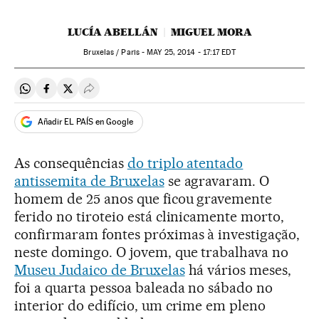
LUCÍA ABELLÁN
MIGUEL MORA
Bruxelas / Paris -
MAY
25, 2014 - 17:17
EDT
Compartir en Whatsapp
Compartir en Facebook
Compartir en Twitter
Desplegar Redes Sociales
Añadir EL PAÍS en Google
As consequências
do triplo atentado
antissemita de Bruxelas
se agravaram. O
homem de 25 anos que ficou gravemente
ferido no tiroteio está clinicamente morto,
confirmaram fontes próximas à investigação,
neste domingo. O jovem, que trabalhava no
Museu Judaico de Bruxelas
há vários meses,
foi a quarta pessoa baleada no sábado no
interior do edifício, um crime em pleno