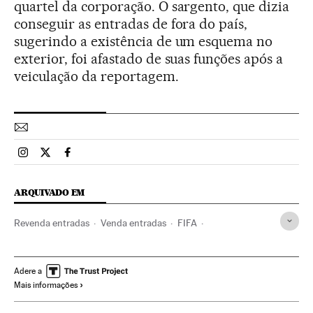
quartel da corporação. O sargento, que dizia
conseguir as entradas de fora do país,
sugerindo a existência de um esquema no
exterior, foi afastado de suas funções após a
veiculação da reportagem.
Esportes El País Brasil en Instagram
Esportes El País Brasil en Twitter
Esportes El País Brasil en Facebook
ARQUIVADO EM
Revenda entradas
Venda entradas
FIFA
Financiamento esportivo
Copa do Mundo 2014
Delitos econômicos
Copa do Mundo Futebol
Brasil
Adere a
Mais informações
Organizações desportivas
América do Sul