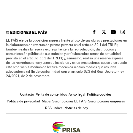
©
EDICIONES EL PAÍS
EL PAÍS BRASIL EN
EL PAÍS BRASI
EL PAÍS B
EL PA
EL PAÍS ejerce la oposición expresa frente al uso de sus obras y prestaciones en
la elaboración de revistas de prensa prevista en el artículo 32.1 del TRLPI;
también realiza la reserva expresa frente a la reproducción, distribución y
comunicación pública de sus trabajos y artículos sobre temas de actualidad
prevista en el artículo 33.1 del TRLPI; y, asimismo, realiza una reserva expresa
de las reproducciones y usos de las obras y otras prestaciones accesibles desde
este sitio web a medios de lectura mecánica u otros medios que resulten
adecuados a tal fin de conformidad con el artículo 67.3 del Real Decreto - ley
24/2021, de 2 de noviembre
Contacto
Venta de contenidos
Aviso legal
Política cookies
Política de privacidad
Mapa
Suscripciones EL PAÍS
Suscripciones empresas
RSS
Índice
Noticias de hoy