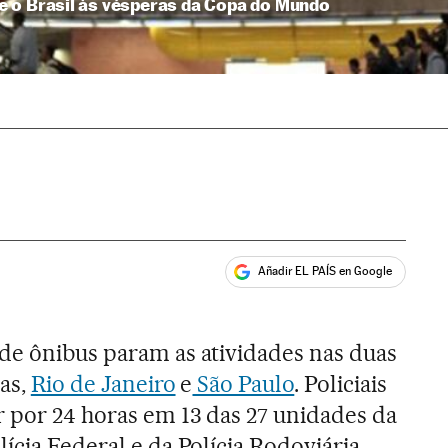
 o Brasil às vésperas da Copa do Mundo
Añadir EL PAÍS en Google
ales
de ônibus param as atividades nas duas
ras,
Rio de Janeiro
e
São Paulo
. Policiais
r por 24 horas em 13 das 27 unidades da
ícia Federal e da Polícia Rodoviária