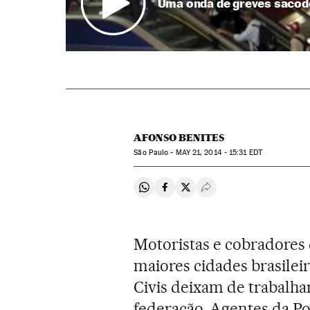
Uma onda de greves sacode
AFONSO BENITES
São Paulo -
MAY
21, 2014 - 15:31
EDT
Compartir en Whatsapp
Compartir en Facebook
Compartir en Twitter
Desplegar Redes Soci
Motoristas e cobradores 
maiores cidades brasilei
Civis deixam de trabalha
federação. Agentes da Pol