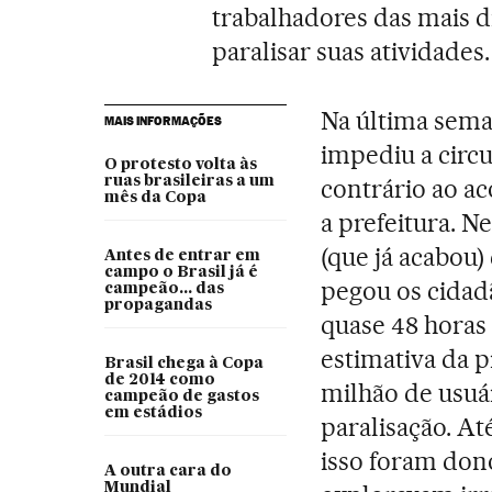
trabalhadores das mais 
paralisar suas atividades.
Na última sema
MAIS INFORMAÇÕES
impediu a circu
O protesto volta às
ruas brasileiras a um
contrário ao ac
mês da Copa
a prefeitura. N
(que já acabou)
Antes de entrar em
campo o Brasil já é
pegou os cidadã
campeão... das
propagandas
quase 48 horas
estimativa da pr
Brasil chega à Copa
de 2014 como
milhão de usuá
campeão de gastos
em estádios
paralisação. A
isso foram don
A outra cara do
Mundial