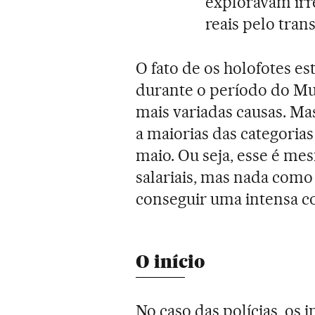
exploravam irr
reais pelo trans
O fato de os holofotes es
durante o período do Mu
mais variadas causas. Ma
a maiorias das categoria
maio. Ou seja, esse é me
salariais, mas nada com
conseguir uma intensa co
O início
No caso das polícias, os 