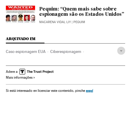
Pequim: “Quem mais sabe sobre
espionagem são os Estados Unidos”
MACARENA VIDAL LIY
| PEQUIM
ARQUIVADO EM
Caso espionagem EUA
Ciberespionagem
Delitos informáticos
China
Segurança nacional
Segurança internet
Espionagem
Ásia oriental
Adere a
Mais informações
Internet
Força segurança
Ásia
Defesa
Telecomunicações
aquí
Si está interesado en licenciar este contenido, pinche