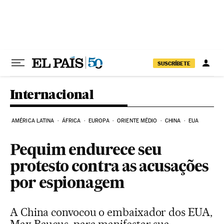
Pular para o conteúdo
SUSCRÍBETE
Internacional
AMÉRICA LATINA
ÁFRICA
EUROPA
ORIENTE MÉDIO
CHINA
EUA
Pequim endurece seu
protesto contra as acusações
por espionagem
A China convocou o embaixador dos EUA,