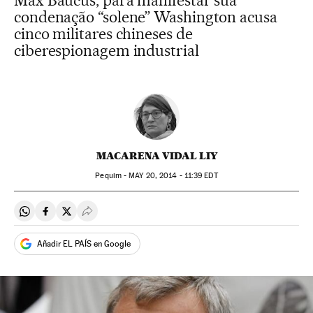
Max Baucus, para manifestar sua
condenação “solene” Washington acusa
cinco militares chineses de
ciberespionagem industrial
MACARENA VIDAL LIY
Pequim -
MAY
20, 2014 - 11:39
EDT
Compartir en Whatsapp
Compartir en Facebook
Compartir en Twitter
Desplegar Redes Sociales
Añadir EL PAÍS en Google