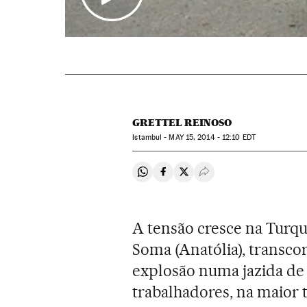
GRETTEL REINOSO
Istambul -
MAY
15, 2014 - 12:10
EDT
Compartir en Whatsapp
Compartir en Facebook
Compartir en Twitter
Desplegar Redes Soci
A tensão cresce na Turqu
Soma (Anatólia), transco
explosão numa jazida de
trabalhadores, na maior 