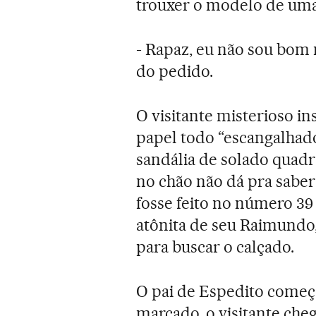
trouxer o modelo de uma 
- Rapaz, eu não sou bom 
do pedido.
O visitante misterioso i
papel todo “escangalhad
sandália de solado quadr
no chão não dá pra saber 
fosse feito no número 39
atônita de seu Raimundo, 
para buscar o calçado.
O pai de Espedito começo
marcado, o visitante che