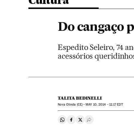
Cultura
Do cangaço p
Espedito Seleiro, 74 
acessórios queridinho
TALITA BEDINELLI
Nova Olinda (CE) -
MAY
10, 2014 - 11:17
EDT
Compartir en Whatsapp
Compartir en Facebook
Compartir en Twitter
Desplegar Redes Soci