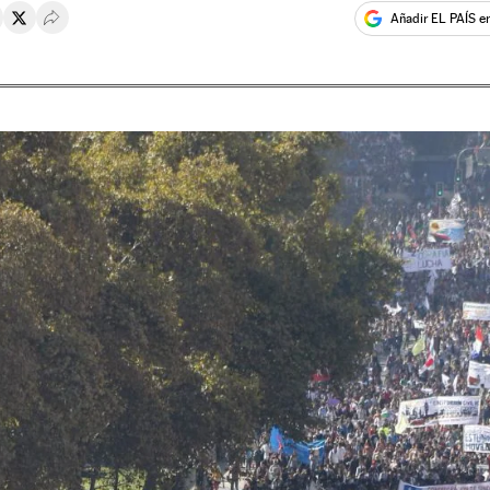
Añadir EL PAÍS e
rtir en Whatsapp
ompartir en Facebook
Compartir en Twitter
Desplegar Redes Sociales