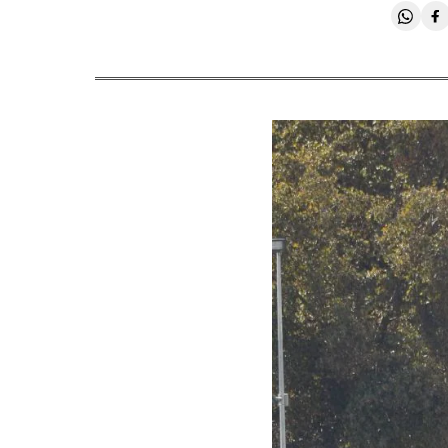
Compa
C