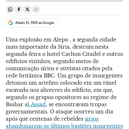
Compartir en Whatsapp
Compartir en Facebook
Compartir en Twitter
Desplegar Redes Sociales
Añadir EL PAÍS en Google
Uma explosão em Alepo , a segunda cidade
mais importante da Síria, destruiu nesta
segunda-feira o hotel Carlton Citadel e outros
edifícios vizinhos, segundo meios de
comunicação sírios e ativistas citados pela
rede britânica BBC. Um grupo de insurgentes
detonou um artefato colocado em um túnel
escavado nos alicerces do edifício, em que,
segundo os grupos opositores ao regime de
Bashar a
l Assad
, se encontravam tropas
governamentais. O ataque ocorreu um dia
após que centenas de rebeldes
sírios
abandonarem os últimos bastiões insurgentes