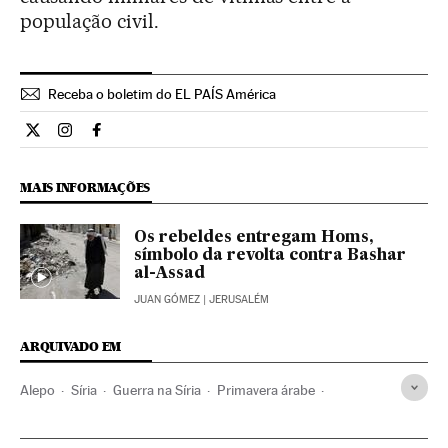
população civil.
Receba o boletim do EL PAÍS América
Internacional El País Brasil en Twitter
Internacional El País Brasil en Instagram
Internacional El País Brasil en Facebook
MAIS INFORMAÇÕES
Os rebeldes entregam Homs,
símbolo da revolta contra Bashar
al-Assad
JUAN GÓMEZ
| JERUSALÉM
ARQUIVADO EM
Alepo
Síria
Guerra na Síria
Primavera árabe
Guerra civil
Oriente médio
Guerra
Revoluções
Ásia