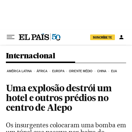
Pular para o conteúdo
SUSCRÍBETE
Internacional
AMÉRICA LATINA
ÁFRICA
EUROPA
ORIENTE MÉDIO
CHINA
EUA
Uma explosão destrói um
hotel e outros prédios no
centro de Alepo
Os insurgentes colocaram uma bomba em