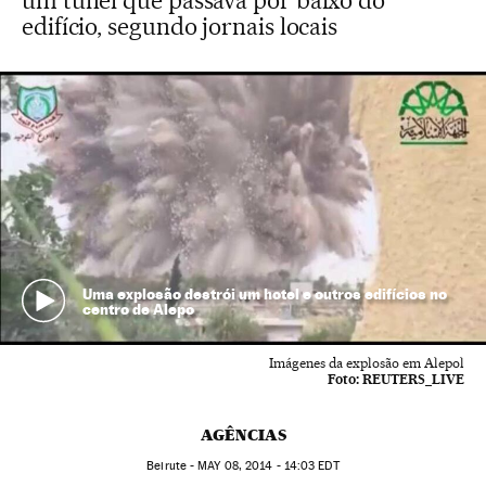
um túnel que passava por baixo do
edifício, segundo jornais locais
Uma explosão destrói um hotel e outros edifícios no
centro de Alepo
Imágenes da explosão em Alepol
Foto:
REUTERS_LIVE
AGÊNCIAS
Beirute -
MAY
08, 2014 - 14:03
EDT