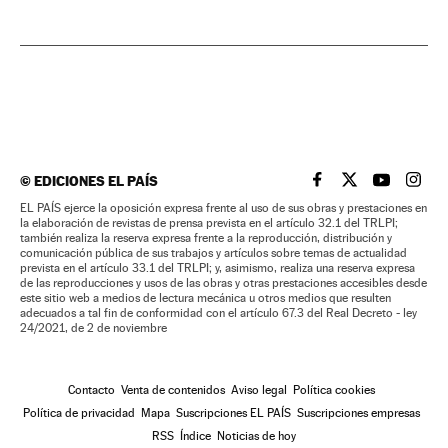
©
EDICIONES EL PAÍS
EL PAÍS BRASIL EN
EL PAÍS BRASI
EL PAÍS B
EL PA
EL PAÍS ejerce la oposición expresa frente al uso de sus obras y prestaciones en
la elaboración de revistas de prensa prevista en el artículo 32.1 del TRLPI;
también realiza la reserva expresa frente a la reproducción, distribución y
comunicación pública de sus trabajos y artículos sobre temas de actualidad
prevista en el artículo 33.1 del TRLPI; y, asimismo, realiza una reserva expresa
de las reproducciones y usos de las obras y otras prestaciones accesibles desde
este sitio web a medios de lectura mecánica u otros medios que resulten
adecuados a tal fin de conformidad con el artículo 67.3 del Real Decreto - ley
24/2021, de 2 de noviembre
Contacto
Venta de contenidos
Aviso legal
Política cookies
Política de privacidad
Mapa
Suscripciones EL PAÍS
Suscripciones empresas
RSS
Índice
Noticias de hoy