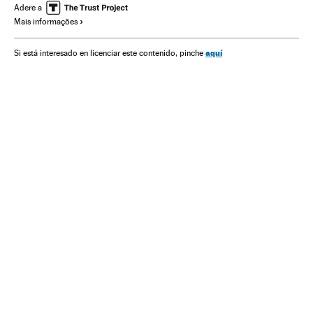
Conflitos
Conflitos políticos
Política
Protestos sociais
Adere a
Mais informações
Mal-estar social
Problemas sociais
Sociedade
aquí
Si está interesado en licenciar este contenido, pinche