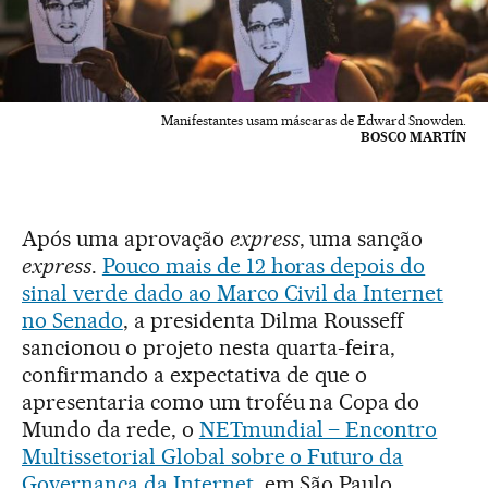
Manifestantes usam máscaras de Edward Snowden.
BOSCO MARTÍN
Após uma aprovação
express
, uma sanção
express
.
Pouco mais de 12 horas depois do
sinal verde dado ao Marco Civil da Internet
no Senado
, a presidenta Dilma Rousseff
sancionou o projeto nesta quarta-feira,
confirmando a expectativa de que o
apresentaria como um troféu na Copa do
Mundo da rede, o
NETmundial – Encontro
Multissetorial Global sobre o Futuro da
Governança da Internet
, em São Paulo.