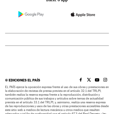
Baixe o app
©
EDICIONES EL PAÍS
EL PAÍS BRASIL EN
EL PAÍS BRASI
EL PAÍS B
EL PA
EL PAÍS ejerce la oposición expresa frente al uso de sus obras y prestaciones en
la elaboración de revistas de prensa prevista en el artículo 32.1 del TRLPI;
también realiza la reserva expresa frente a la reproducción, distribución y
comunicación pública de sus trabajos y artículos sobre temas de actualidad
prevista en el artículo 33.1 del TRLPI; y, asimismo, realiza una reserva expresa
de las reproducciones y usos de las obras y otras prestaciones accesibles desde
este sitio web a medios de lectura mecánica u otros medios que resulten
adecuados a tal fin de conformidad con el artículo 67.3 del Real Decreto - ley