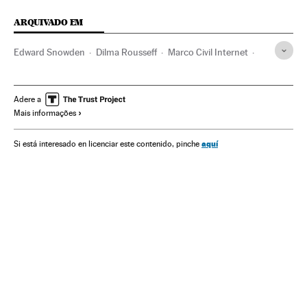
ARQUIVADO EM
Edward Snowden
Dilma Rousseff
Marco Civil Internet
Presidente Brasil
Projetos-lei
Atividade legislativa
Presidência Brasil
Parlamento
Internet
Governo
Adere a
Mais informações
Telecomunicações
Administração Estado
Comunicações
Legislação
Administração pública
aquí
Si está interesado en licenciar este contenido, pinche
Justiça
Partido dos Trabalhadores
Partidos políticos
Política