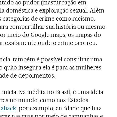
entado ao pudor (masturbação em
ncia doméstica e exploração sexual. Além
 as categorias de crime como racismo,
para compartilhar sua história ou mesmo
 Por meio do Google maps, os mapas do
ar exatamente onde o crime ocorreu.
cia, também é possível consultar uma
 o quão insegura ela é para as mulheres
dade de depoimentos.
iciativa inédita no Brasil, é uma ideia
ares no mundo, como nos Estados
laback
, por exemplo, entidade que luta
heres nas ruas por meio de campanhas e