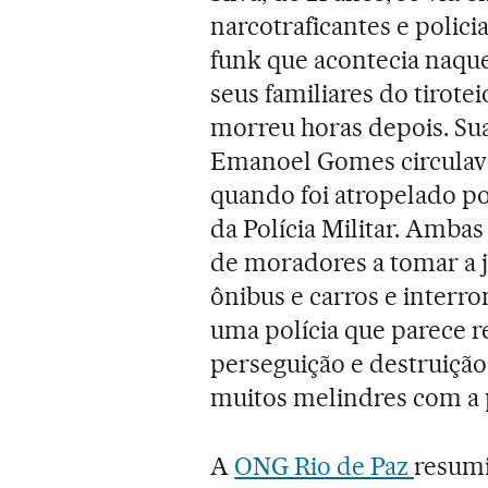
narcotraficantes e polic
funk que acontecia naquel
seus familiares do tirot
morreu horas depois. Su
Emanoel Gomes circulav
quando foi atropelado p
da Polícia Militar. Amba
de moradores a tomar a j
ônibus e carros e interr
uma polícia que parece r
perseguição e destruição
muitos melindres com a 
A
ONG Rio de Paz
resumi