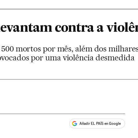
 levantam contra a violên
e 500 mortos por mês, além dos milhare
ovocados por uma violência desmedida
Añadir EL PAÍS en Google
ales