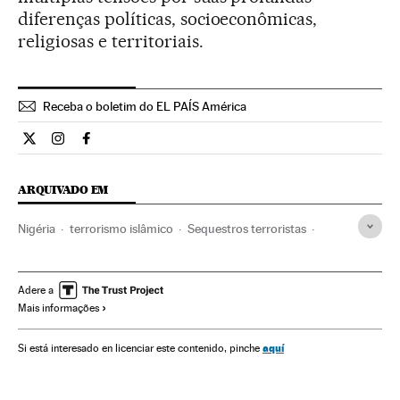
diferenças políticas, socioeconômicas,
religiosas e territoriais.
Receba o boletim do EL PAÍS América
Internacional El País Brasil en Twitter
Internacional El País Brasil en Instagram
Internacional El País Brasil en Facebook
ARQUIVADO EM
Nigéria
terrorismo islâmico
Sequestros terroristas
África subsaariana
África Ocidental
Sequestros
África
Grupos terroristas
Terrorismo
Delitos
Justiça
Adere a
Mais informações
aquí
Si está interesado en licenciar este contenido, pinche