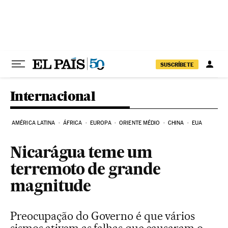
Pular para o conteúdo
SUSCRÍBETE
Internacional
AMÉRICA LATINA
ÁFRICA
EUROPA
ORIENTE MÉDIO
CHINA
EUA
Nicarágua teme um
terremoto de grande
magnitude
Preocupação do Governo é que vários