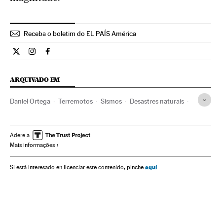
Receba o boletim do EL PAÍS América
Internacional El País Brasil en Twitter
Internacional El País Brasil en Instagram
Internacional El País Brasil en Facebook
ARQUIVADO EM
Daniel Ortega
Terremotos
Sismos
Desastres naturais
Desastres
Acontecimentos
Nicarágua
FSLN
América Central
Partidos políticos
América Latina
Adere a
Mais informações
América
Política
aquí
Si está interesado en licenciar este contenido, pinche