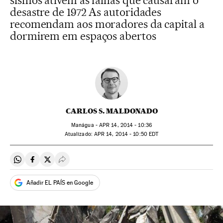
sismos ativem as falhas que causaram o
desastre de 1972 As autoridades
recomendam aos moradores da capital a
dormirem em espaços abertos
CARLOS S. MALDONADO
Manágua -
APR
14, 2014 - 10:36
atualizado:
APR
14, 2014 - 10:50
EDT
Compartir en Whatsapp
Compartir en Facebook
Compartir en Twitter
Desplegar Redes Sociales
Añadir EL PAÍS en Google