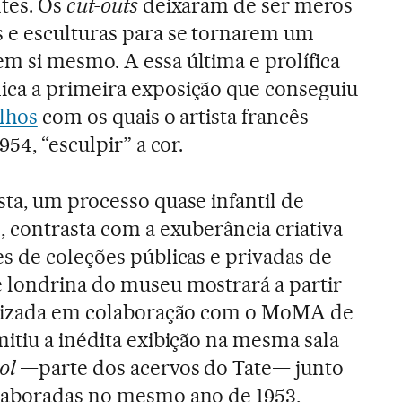
tes. Os
cut-outs
deixaram de ser meros
 e esculturas para se tornarem um
 si mesmo. A essa última e prolífica
ica a primeira exposição que conseguiu
alhos
com os quais o artista francês
54, “esculpir” a cor.
ta, um processo quase infantil de
, contrasta com a exuberância criativa
s de coleções públicas e privadas de
 londrina do museu mostrará a partir
anizada em colaboração com o MoMA de
itiu a inédita exibição na mesma sala
ol
—parte dos acervos do Tate— junto
laboradas no mesmo ano de 1953,