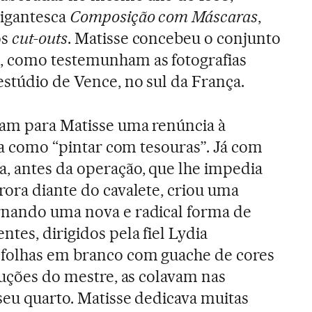
gigantesca
Composição com Máscaras
,
os
cut-outs
. Matisse concebeu o conjunto
, como testemunham as fotografias
estúdio de Vence, no sul da França.
ram para Matisse uma renúncia à
ava como “pintar com tesouras”. Já com
, antes da operação, que lhe impedia
rora diante do cavalete, criou uma
rnando uma nova e radical forma de
tes, dirigidos pela fiel Lydia
 folhas em branco com guache de cores
ruções do mestre, as colavam nas
seu quarto. Matisse dedicava muitas