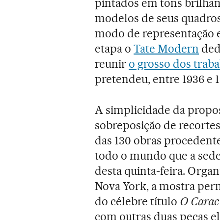
pintados em tons brilhan
modelos de seus quadros
modo de representação em
etapa o
Tate Modern
ded
reunir
o grosso dos trab
pretendeu, entre 1936 e 19
A simplicidade da propos
sobreposição de recortes
das 130 obras procedente
todo o mundo que a sede
desta quinta-feira. Org
Nova York, a mostra perm
do célebre título
O Carac
com outras duas peças e