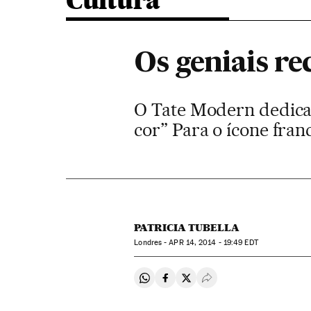
Cultura
Os geniais re
O Tate Modern dedica u
cor” Para o ícone fra
PATRICIA TUBELLA
Londres -
APR
14, 2014 - 19:49
EDT
Compartir en Whatsapp
Compartir en Facebook
Compartir en Twitter
Desplegar Redes Soci