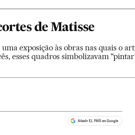
cortes de Matisse
ma exposição às obras nas quais o arti
ncês, esses quadros simbolizavam “pinta
Añadir EL PAÍS en Google
ales