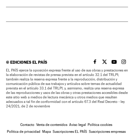
©
EDICIONES EL PAÍS
EL PAÍS BRASIL EN
EL PAÍS BRASI
EL PAÍS B
EL PA
EL PAÍS ejerce la oposición expresa frente al uso de sus obras y prestaciones en
la elaboración de revistas de prensa prevista en el artículo 32.1 del TRLPI;
también realiza la reserva expresa frente a la reproducción, distribución y
comunicación pública de sus trabajos y artículos sobre temas de actualidad
prevista en el artículo 33.1 del TRLPI; y, asimismo, realiza una reserva expresa
de las reproducciones y usos de las obras y otras prestaciones accesibles desde
este sitio web a medios de lectura mecánica u otros medios que resulten
adecuados a tal fin de conformidad con el artículo 67.3 del Real Decreto - ley
24/2021, de 2 de noviembre
Contacto
Venta de contenidos
Aviso legal
Política cookies
Política de privacidad
Mapa
Suscripciones EL PAÍS
Suscripciones empresas