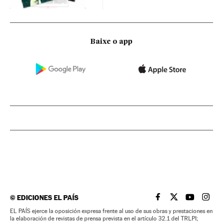
Baixe o app
©
EDICIONES EL PAÍS
EL PAÍS BRASIL EN
EL PAÍS BRASI
EL PAÍS B
EL PA
EL PAÍS ejerce la oposición expresa frente al uso de sus obras y prestaciones en
la elaboración de revistas de prensa prevista en el artículo 32.1 del TRLPI;