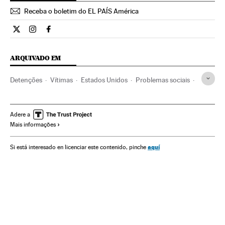
Receba o boletim do EL PAÍS América
Internacional El País Brasil en Twitter
Internacional El País Brasil en Instagram
Internacional El País Brasil en Facebook
ARQUIVADO EM
Detenções
Vítimas
Estados Unidos
Problemas sociais
América do Norte
Acontecimentos
Delitos
América
Sociedade
Política
Processo judicial
Justiça
Adere a
Mais informações
Dan Stevens
aquí
Si está interesado en licenciar este contenido, pinche