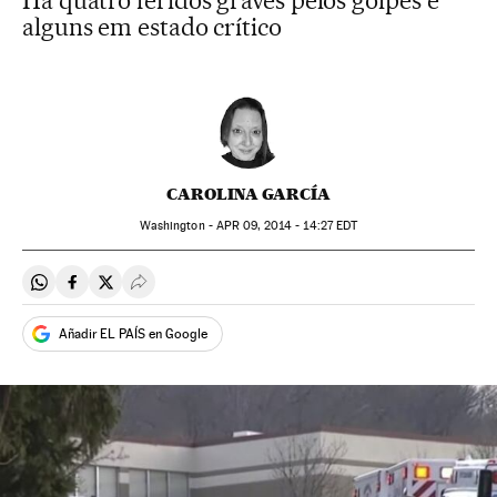
Há quatro feridos graves pelos golpes e
alguns em estado crítico
CAROLINA GARCÍA
Washington -
APR
09, 2014 - 14:27
EDT
Compartir en Whatsapp
Compartir en Facebook
Compartir en Twitter
Desplegar Redes Sociales
Añadir EL PAÍS en Google