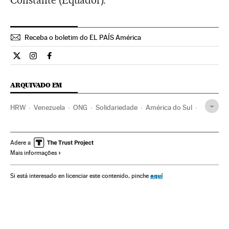
Constante (Equador).
Receba o boletim do EL PAÍS América
Internacional El País Brasil en Twitter
Internacional El País Brasil en Instagram
Internacional El País Brasil en Facebook
ARQUIVADO EM
HRW
Venezuela
ONG
Solidariedade
América do Sul
América Latina
América
Sociedade
Justiça
Adere a
Mais informações
aquí
Si está interesado en licenciar este contenido, pinche