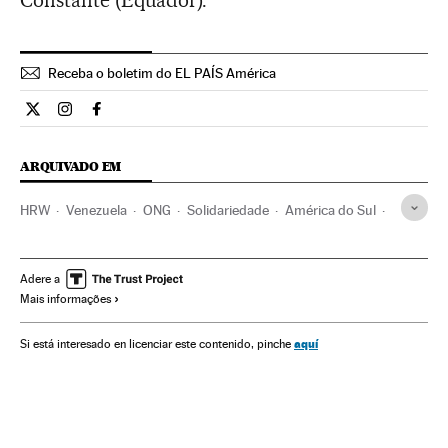
Constante (Equador).
Receba o boletim do EL PAÍS América
Internacional El País Brasil en Twitter
Internacional El País Brasil en Instagram
Internacional El País Brasil en Facebook
ARQUIVADO EM
HRW
Venezuela
ONG
Solidariedade
América do Sul
América Latina
América
Sociedade
Justiça
Adere a
Mais informações
aquí
Si está interesado en licenciar este contenido, pinche