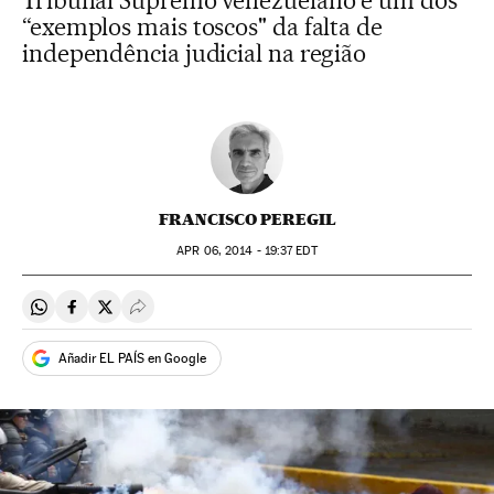
Tribunal Supremo venezuelano é um dos
“exemplos mais toscos" da falta de
independência judicial na região
FRANCISCO PEREGIL
APR
06, 2014 - 19:37
EDT
Compartir en Whatsapp
Compartir en Facebook
Compartir en Twitter
Desplegar Redes Sociales
Añadir EL PAÍS en Google