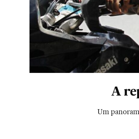
A re
Um panorama 