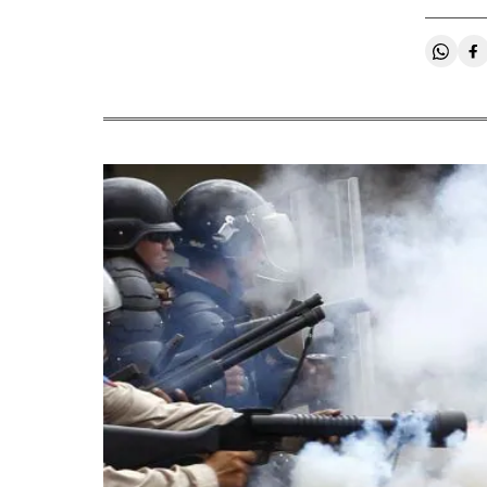
Compa
C