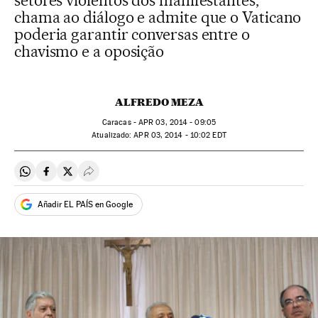
setores violentos dos manifestantes,
chama ao diálogo e admite que o Vaticano
poderia garantir conversas entre o
chavismo e a oposição
ALFREDO MEZA
Caracas -
APR
03, 2014 - 09:05
atualizado:
APR
03, 2014 - 10:02
EDT
Compartir en Whatsapp
Compartir en Facebook
Compartir en Twitter
Desplegar Redes Sociales
Añadir EL PAÍS en Google