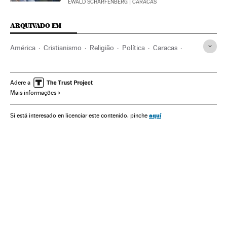
EWALD SCHARFENBERG
| CARACAS
ARQUIVADO EM
América
Cristianismo
Religião
Política
Caracas
Hugo Chávez
Venezuela
Cidade do Vaticano
América do Sul
América Latina
Igreja católica
Adere a
Mais informações
Ideologias
Nicolás Maduro
aquí
Si está interesado en licenciar este contenido, pinche