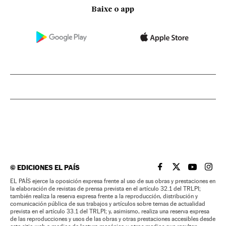
Baixe o app
©
EDICIONES EL PAÍS
EL PAÍS BRASIL EN
EL PAÍS BRASI
EL PAÍS B
EL PA
EL PAÍS ejerce la oposición expresa frente al uso de sus obras y prestaciones en
la elaboración de revistas de prensa prevista en el artículo 32.1 del TRLPI;
también realiza la reserva expresa frente a la reproducción, distribución y
comunicación pública de sus trabajos y artículos sobre temas de actualidad
prevista en el artículo 33.1 del TRLPI; y, asimismo, realiza una reserva expresa
de las reproducciones y usos de las obras y otras prestaciones accesibles desde