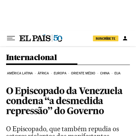
Pular para o conteúdo
SUSCRÍBETE
Internacional
AMÉRICA LATINA
ÁFRICA
EUROPA
ORIENTE MÉDIO
CHINA
EUA
O Episcopado da Venezuela
condena “a desmedida
repressão” do Governo
O Episcopado, que também repudia os