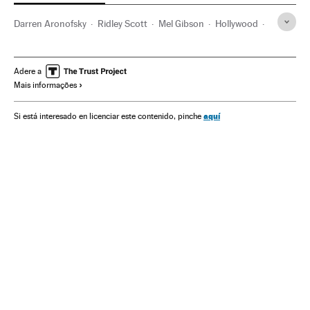
Darren Aronofsky
Ridley Scott
Mel Gibson
Hollywood
Brad Pitt
Sandra Bullock
Paramount
Cinema dos Estados Unidos
Antigo testamento
A Bíblia
Adere a
Mais informações
Indústria Cinematográfica
Textos sagrados
Cinema
Cultura
Religião
aquí
Si está interesado en licenciar este contenido, pinche