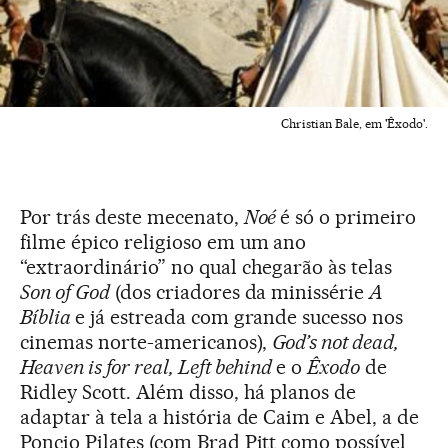
Christian Bale, em 'Êxodo'.
Por trás deste mecenato,
Noé
é só o primeiro
filme épico religioso em um ano
“extraordinário” no qual chegarão às telas
Son of God
(dos criadores da minissérie
A
Bíblia
e já estreada com grande sucesso nos
cinemas norte-americanos),
God’s not dead,
Heaven is for real, Left behind
e o
Êxodo
de
Ridley Scott. Além disso, há planos de
adaptar à tela a história de Caim e Abel, a de
Poncio Pilates (com Brad Pitt como possível