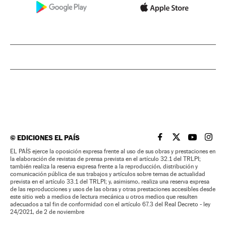
©
EDICIONES EL PAÍS
EL PAÍS BRASIL EN
EL PAÍS BRASI
EL PAÍS B
EL PA
EL PAÍS ejerce la oposición expresa frente al uso de sus obras y prestaciones en
la elaboración de revistas de prensa prevista en el artículo 32.1 del TRLPI;
también realiza la reserva expresa frente a la reproducción, distribución y
comunicación pública de sus trabajos y artículos sobre temas de actualidad
prevista en el artículo 33.1 del TRLPI; y, asimismo, realiza una reserva expresa
de las reproducciones y usos de las obras y otras prestaciones accesibles desde
este sitio web a medios de lectura mecánica u otros medios que resulten
adecuados a tal fin de conformidad con el artículo 67.3 del Real Decreto - ley
24/2021, de 2 de noviembre