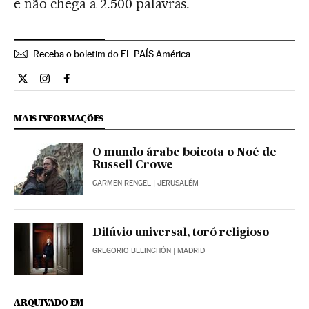
e não chega a 2.500 palavras.
Receba o boletim do EL PAÍS América
Cultura El País Brasil en Twitter
Cultura El País Brasil en Instagram
Cultura El País Brasil en Facebook
MAIS INFORMAÇÕES
O mundo árabe boicota o Noé de
Russell Crowe
CARMEN RENGEL
| JERUSALÉM
Dilúvio universal, toró religioso
GREGORIO BELINCHÓN
| MADRID
ARQUIVADO EM