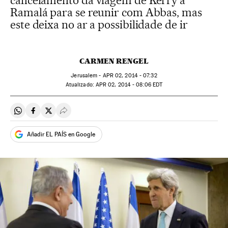
cancelamento da viagem de Kerry a
Ramalá para se reunir com Abbas, mas
este deixa no ar a possibilidade de ir
CARMEN RENGEL
Jerusalem -
APR
02, 2014 - 07:32
atualizado:
APR
02, 2014 - 08:06
EDT
Compartir en Whatsapp
Compartir en Facebook
Compartir en Twitter
Desplegar Redes Sociales
Añadir EL PAÍS en Google