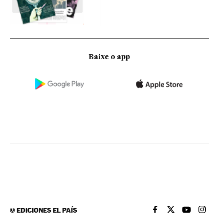
Baixe o app
©
EDICIONES EL PAÍS
EL PAÍS BRASIL EN
EL PAÍS BRASI
EL PAÍS B
EL PA