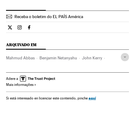
Receba o boletim do EL PAÍS América
Internacional El País Brasil en Twitter
Internacional El País Brasil en Instagram
Internacional El País Brasil en Facebook
ARQUIVADO EM
Mahmud Abbas
Benjamin Netanyahu
John Kerry
Israel
Palestina
Estados Unidos
Processo paz
Ásia
América do Norte
Conflitos
América
Oriente médio
Adere a
Mais informações
aquí
Si está interesado en licenciar este contenido, pinche