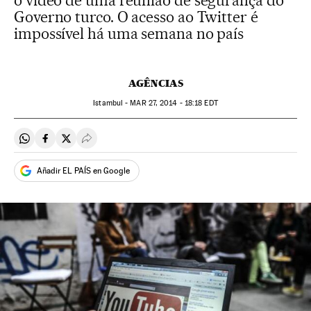
o vídeo de uma reunião de segurança do
Governo turco. O acesso ao Twitter é
impossível há uma semana no país
AGÊNCIAS
Istambul -
MAR
27, 2014 - 18:18
EDT
Compartir en Whatsapp
Compartir en Facebook
Compartir en Twitter
Desplegar Redes Sociales
Añadir EL PAÍS en Google