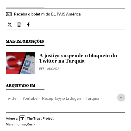
Receba o boletim do EL PAÍS América
Internacional El País Brasil en Twitter
Internacional El País Brasil en Instagram
Internacional El País Brasil en Facebook
MAIS INFORMAÇÕES
A justiça suspende o bloqueio do
Twitter na Turquia
EFE
| ANCARA
ARQUIVADO EM
Twitter
Youtube
Recep Tayyip Erdogan
Turquia
Oriente médio
Balcãs
Empresas
Ásia
Europa Sul
Economia
Europa
Redes sociais
Internet
Adere a
Mais informações
Telecomunicações
Comunicações