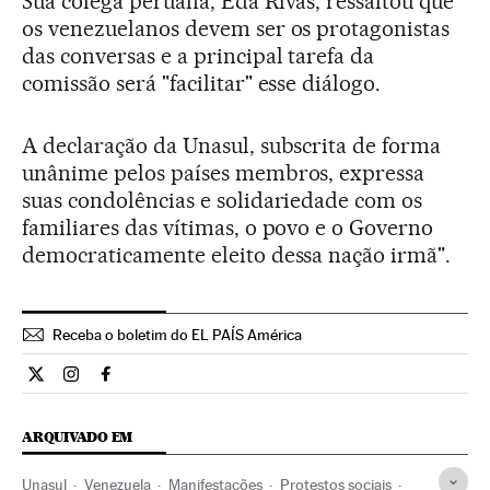
Sua colega peruana, Eda Rivas, ressaltou que
os venezuelanos devem ser os protagonistas
das conversas e a principal tarefa da
comissão será "facilitar" esse diálogo.
A declaração da Unasul, subscrita de forma
unânime pelos países membros, expressa
suas condolências e solidariedade com os
familiares das vítimas, o povo e o Governo
democraticamente eleito dessa nação irmã".
Receba o boletim do EL PAÍS América
Internacional El País Brasil en Twitter
Internacional El País Brasil en Instagram
Internacional El País Brasil en Facebook
ARQUIVADO EM
Unasul
Venezuela
Manifestações
Protestos sociais