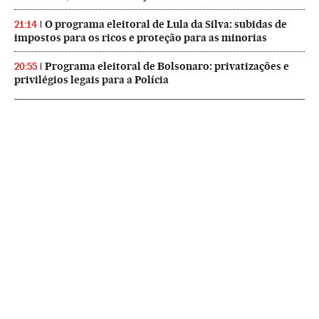
O programa eleitoral de Lula da Silva: subidas de
21:14
impostos para os ricos e proteção para as minorias
Programa eleitoral de Bolsonaro: privatizações e
20:55
privilégios legais para a Polícia
NEWSLETTERS
Boletín de América
Cada semana en tu cuenta de correo una selección de las noticias,