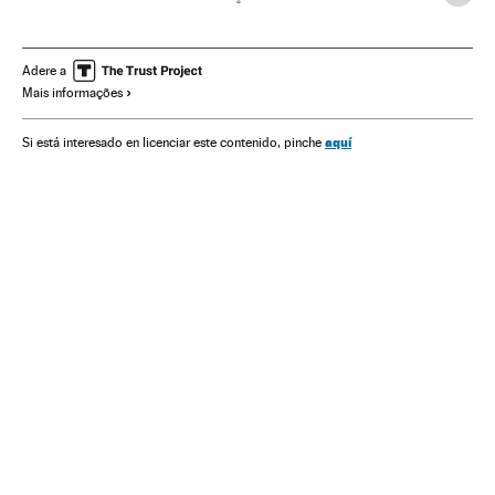
Mal-estar social
Movimentos sociais
América do Sul
América Latina
Problemas sociais
América
Adere a
Mais informações
Organizações internacionais
Relações exteriores
Sociedade
aquí
Si está interesado en licenciar este contenido, pinche