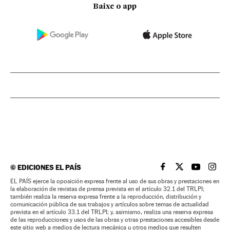
Baixe o app
©
EDICIONES EL PAÍS
EL PAÍS BRASIL EN
EL PAÍS BRASI
EL PAÍS B
EL PA
EL PAÍS ejerce la oposición expresa frente al uso de sus obras y prestaciones en
la elaboración de revistas de prensa prevista en el artículo 32.1 del TRLPI;
también realiza la reserva expresa frente a la reproducción, distribución y
comunicación pública de sus trabajos y artículos sobre temas de actualidad
prevista en el artículo 33.1 del TRLPI; y, asimismo, realiza una reserva expresa
de las reproducciones y usos de las obras y otras prestaciones accesibles desde
este sitio web a medios de lectura mecánica u otros medios que resulten