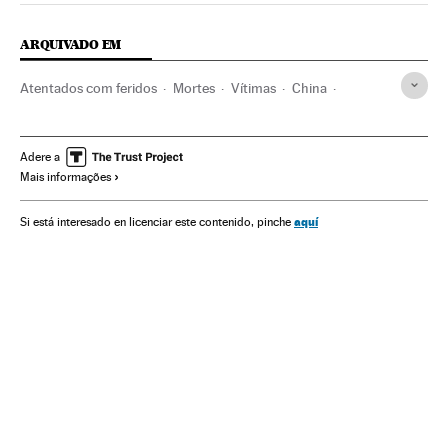
ARQUIVADO EM
Atentados com feridos
Mortes
Vítimas
China
Ásia oriental
Atentados terroristas
Ásia
Terrorismo
Acontecimentos
Adere a
Mais informações
aquí
Si está interesado en licenciar este contenido, pinche