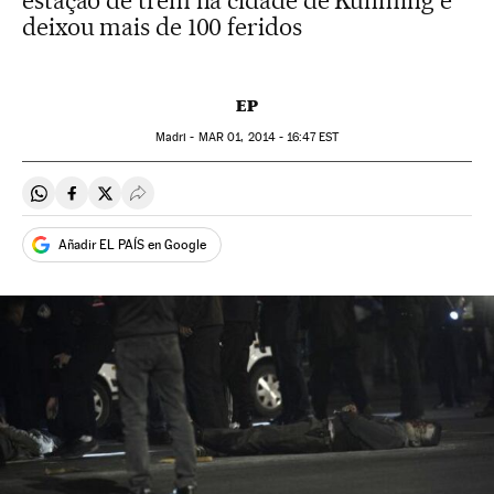
estação de trem na cidade de Kunming e
deixou mais de 100 feridos
EP
Madri -
MAR
01, 2014 - 16:47
EST
Compartir en Whatsapp
Compartir en Facebook
Compartir en Twitter
Desplegar Redes Sociales
Añadir EL PAÍS en Google