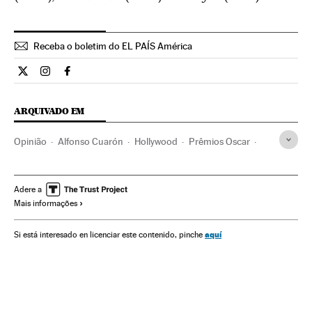
Receba o boletim do EL PAÍS América
Cultura El País Brasil en Twitter
Cultura El País Brasil en Instagram
Cultura El País Brasil en Facebook
ARQUIVADO EM
Opinião
Alfonso Cuarón
Hollywood
Prêmios Oscar
Filmes
Festivais cinema
Prêmios cinema
Cinema dos Estados Unidos
Indústria Cinematográfica
Adere a
Mais informações
Cinema
Cultura
aquí
Si está interesado en licenciar este contenido, pinche