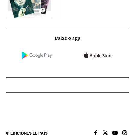
Baixe o app
©
EDICIONES EL PAÍS
EL PAÍS BRASIL EN
EL PAÍS BRASI
EL PAÍS B
EL PA