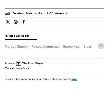
Receba o boletim do EL PAÍS América
Internacional El País Brasil en Twitter
Internacional El País Brasil en Instagram
Internacional El País Brasil en Facebook
ARQUIVADO EM
Morgan Stanley
Países emergentes
Geopolítica
Brasil
Empresas
América do Sul
América Latina
Economia
América
Política
Adere a
Mais informações
aquí
Si está interesado en licenciar este contenido, pinche