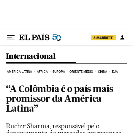
Pular para o conteúdo
SUSCRÍBETE
Internacional
AMÉRICA LATINA
ÁFRICA
EUROPA
ORIENTE MÉDIO
CHINA
EUA
“A Colômbia é o país mais
promissor da América
Latina”
Ruchir Sharma, responsável pelo