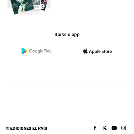
Baixe o app
©
EDICIONES EL PAÍS
EL PAÍS BRASIL EN
EL PAÍS BRASI
EL PAÍS B
EL PA