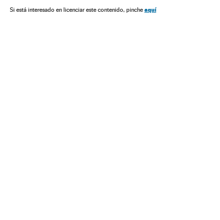
Relações exteriores
Sociedade
Nicolás Maduro
aquí
Si está interesado en licenciar este contenido, pinche