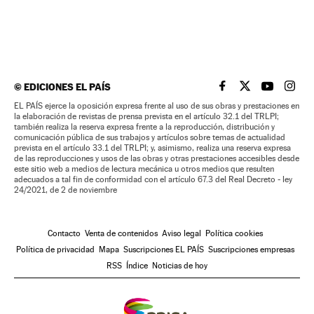
©
EDICIONES EL PAÍS
EL PAÍS BRASIL EN
EL PAÍS BRASI
EL PAÍS B
EL PA
EL PAÍS ejerce la oposición expresa frente al uso de sus obras y prestaciones en
la elaboración de revistas de prensa prevista en el artículo 32.1 del TRLPI;
también realiza la reserva expresa frente a la reproducción, distribución y
comunicación pública de sus trabajos y artículos sobre temas de actualidad
prevista en el artículo 33.1 del TRLPI; y, asimismo, realiza una reserva expresa
de las reproducciones y usos de las obras y otras prestaciones accesibles desde
este sitio web a medios de lectura mecánica u otros medios que resulten
adecuados a tal fin de conformidad con el artículo 67.3 del Real Decreto - ley
24/2021, de 2 de noviembre
Contacto
Venta de contenidos
Aviso legal
Política cookies
Política de privacidad
Mapa
Suscripciones EL PAÍS
Suscripciones empresas
RSS
Índice
Noticias de hoy