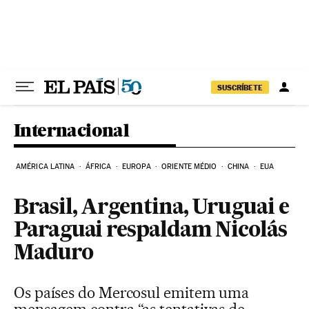
Pular para o conteúdo
SUSCRÍBETE
Internacional
AMÉRICA LATINA
ÁFRICA
EUROPA
ORIENTE MÉDIO
CHINA
EUA
Brasil, Argentina, Uruguai e
Paraguai respaldam Nicolás
Maduro
Os países do Mercosul emitem uma