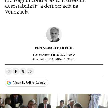
mensagem contra “as tentativas de
desestabilizar” a democracia na
Venezuela
FRANCISCO PEREGIL
Buenos Aires -
FEB
17, 2014 - 10:57
atualizado:
FEB
17, 2014 - 11:30
EST
Compartir en Whatsapp
Compartir en Facebook
Compartir en Twitter
Desplegar Redes Sociales
Añadir EL PAÍS en Google