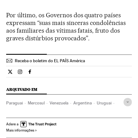
Por último, os Governos dos quatro países
expressam “suas mais sinceras condolências
aos familiares das vítimas fatais, fruto dos
graves distúrbios provocados”.
Receba o boletim do EL PAÍS América
Internacional El País Brasil en Twitter
Internacional El País Brasil en Instagram
Internacional El País Brasil en Facebook
ARQUIVADO EM
Paraguai
Mercosul
Venezuela
Argentina
Uruguai
Protestos sociais
Brasil
Mal-estar social
América do Sul
América Latina
Problemas sociais
Adere a
Mais informações
América
Organizações internacionais