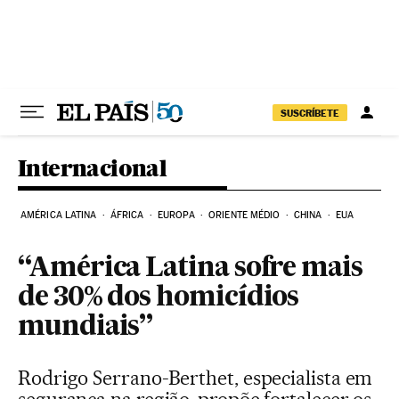
Pular para o conteúdo
SUSCRÍBETE
Internacional
AMÉRICA LATINA
ÁFRICA
EUROPA
ORIENTE MÉDIO
CHINA
EUA
“América Latina sofre mais
de 30% dos homicídios
mundiais”
Rodrigo Serrano-Berthet, especialista em