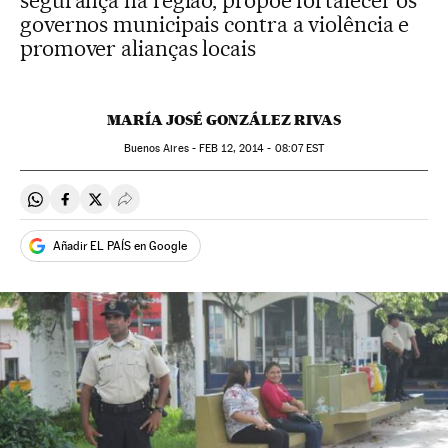
segurança na região, propõe fortalecer os
governos municipais contra a violência e
promover alianças locais
MARÍA JOSÉ GONZÁLEZ RIVAS
Buenos Aires -
FEB
12, 2014 - 08:07
EST
Compartir en Whatsapp
Compartir en Facebook
Compartir en Twitter
Desplegar Redes Sociales
Añadir EL PAÍS en Google