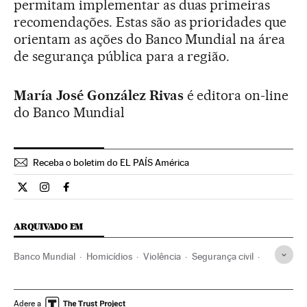
permitam implementar as duas primeiras
recomendações. Estas são as prioridades que
orientam as ações do Banco Mundial na área
de segurança pública para a região.
María José González Rivas
é editora on-line
do Banco Mundial
Receba o boletim do EL PAÍS América
Internacional El País Brasil en Twitter
Internacional El País Brasil en Instagram
Internacional El País Brasil en Facebook
ARQUIVADO EM
Banco Mundial
Homicídios
Violência
Segurança civil
América Latina
Problemas sociais
América
Organizações internacionais
Acontecimentos
Delitos
Adere a