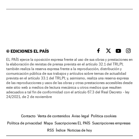
©
EDICIONES EL PAÍS
EL PAÍS BRASIL EN
EL PAÍS BRASI
EL PAÍS B
EL PA
EL PAÍS ejerce la oposición expresa frente al uso de sus obras y prestaciones en
la elaboración de revistas de prensa prevista en el artículo 32.1 del TRLPI;
también realiza la reserva expresa frente a la reproducción, distribución y
comunicación pública de sus trabajos y artículos sobre temas de actualidad
prevista en el artículo 33.1 del TRLPI; y, asimismo, realiza una reserva expresa
de las reproducciones y usos de las obras y otras prestaciones accesibles desde
este sitio web a medios de lectura mecánica u otros medios que resulten
adecuados a tal fin de conformidad con el artículo 67.3 del Real Decreto - ley
24/2021, de 2 de noviembre
Contacto
Venta de contenidos
Aviso legal
Política cookies
Política de privacidad
Mapa
Suscripciones EL PAÍS
Suscripciones empresas
RSS
Índice
Noticias de hoy