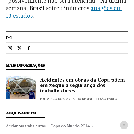
“possivelmente não será atendida”. Na última
semana, Brasil sofreu inúmeros
apagões em
13 estados
.
Esportes El País Brasil en Instagram
Esportes El País Brasil en Twitter
Esportes El País Brasil en Facebook
MAIS INFORMAÇÕES
Acidentes em obras da Copa põem
em xeque a segurança dos
trabalhadores
FREDERICO ROSAS
/
TALITA BEDINELLI
| SÃO PAULO
ARQUIVADO EM
Acidentes trabalhistas
Copa do Mundo 2014