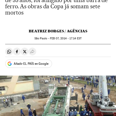
de 55 anos, foi atingido por uma barra de
ferro. As obras da Copa já somam sete
mortos
BEATRIZ BORGES / AGÊNCIAS
São Paulo -
FEB
07, 2014 - 17:14
EST
Compartir en Whatsapp
Compartir en Facebook
Compartir en Twitter
Desplegar Redes Sociales
Añadir EL PAÍS en Google