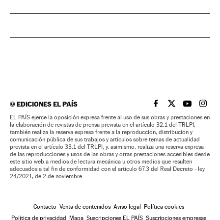
©
EDICIONES EL PAÍS
EL PAÍS BRASIL EN
EL PAÍS BRASI
EL PAÍS B
EL PA
EL PAÍS ejerce la oposición expresa frente al uso de sus obras y prestaciones en
la elaboración de revistas de prensa prevista en el artículo 32.1 del TRLPI;
también realiza la reserva expresa frente a la reproducción, distribución y
comunicación pública de sus trabajos y artículos sobre temas de actualidad
prevista en el artículo 33.1 del TRLPI; y, asimismo, realiza una reserva expresa
de las reproducciones y usos de las obras y otras prestaciones accesibles desde
este sitio web a medios de lectura mecánica u otros medios que resulten
adecuados a tal fin de conformidad con el artículo 67.3 del Real Decreto - ley
24/2021, de 2 de noviembre
Contacto
Venta de contenidos
Aviso legal
Política cookies
Política de privacidad
Mapa
Suscripciones EL PAÍS
Suscripciones empresas