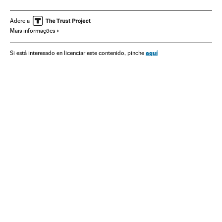
Copa do Mundo Futebol
Riscos trabalhistas
Futebol
Acidentes
Segurança no trabalho
Competições
Adere a
Mais informações
Condições trabalho
Esportes
Acontecimentos
Trabalho
Acidentes trabalhistas
aquí
Si está interesado en licenciar este contenido, pinche