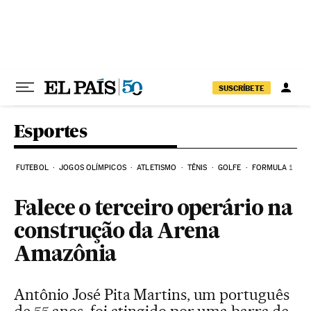
Pular para o conteúdo
SUSCRÍBETE
Esportes
FUTEBOL
JOGOS OLÍMPICOS
ATLETISMO
TÊNIS
GOLFE
FORMULA 1
Falece o terceiro operário na
construção da Arena
Amazônia
Antônio José Pita Martins, um português