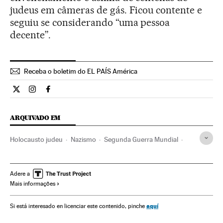
judeus em câmeras de gás. Ficou contente e
seguiu se considerando “uma pessoa
decente”.
Receba o boletim do EL PAÍS América
Internacional El País Brasil en Twitter
Internacional El País Brasil en Instagram
Internacional El País Brasil en Facebook
ARQUIVADO EM
Holocausto judeu
Nazismo
Segunda Guerra Mundial
Ultradireita
Ideologias
História contemporânea
História
Política
Adere a
Mais informações
aquí
Si está interesado en licenciar este contenido, pinche