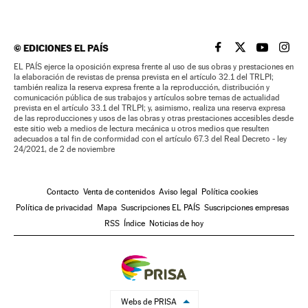
©
EDICIONES EL PAÍS
EL PAÍS BRASIL EN
EL PAÍS BRASI
EL PAÍS B
EL PA
EL PAÍS ejerce la oposición expresa frente al uso de sus obras y prestaciones en
la elaboración de revistas de prensa prevista en el artículo 32.1 del TRLPI;
también realiza la reserva expresa frente a la reproducción, distribución y
comunicación pública de sus trabajos y artículos sobre temas de actualidad
prevista en el artículo 33.1 del TRLPI; y, asimismo, realiza una reserva expresa
de las reproducciones y usos de las obras y otras prestaciones accesibles desde
este sitio web a medios de lectura mecánica u otros medios que resulten
adecuados a tal fin de conformidad con el artículo 67.3 del Real Decreto - ley
24/2021, de 2 de noviembre
Contacto
Venta de contenidos
Aviso legal
Política cookies
Política de privacidad
Mapa
Suscripciones EL PAÍS
Suscripciones empresas
RSS
Índice
Noticias de hoy
Webs de PRISA