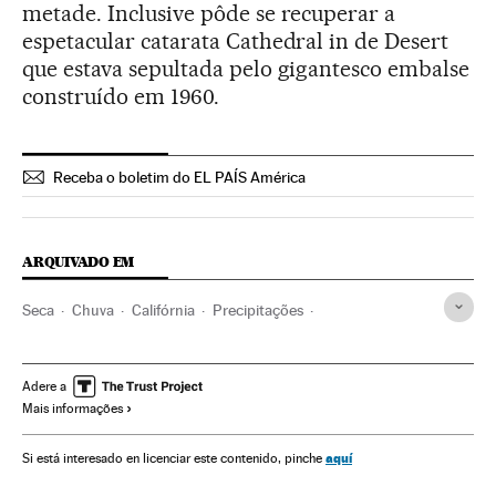
metade. Inclusive pôde se recuperar a
espetacular catarata Cathedral in de Desert
que estava sepultada pelo gigantesco embalse
construído em 1960.
Receba o boletim do EL PAÍS América
ARQUIVADO EM
Seca
Chuva
Califórnia
Precipitações
Estados Unidos
América do Norte
Meteorologia
América
Adere a
Mais informações
aquí
Si está interesado en licenciar este contenido, pinche