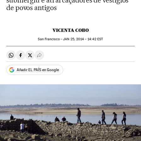
submergiu e atrai caçadores de vestígios
de povos antigos
VICENTA COBO
San Francisco -
JAN
25, 2014 - 14:42
EST
Compartir en Whatsapp
Compartir en Facebook
Compartir en Twitter
Desplegar Redes Sociales
Añadir EL PAÍS en Google