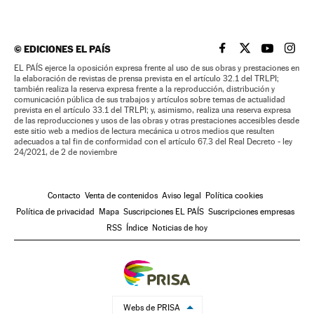
©
EDICIONES EL PAÍS
EL PAÍS BRASIL EN
EL PAÍS BRASI
EL PAÍS B
EL PA
EL PAÍS ejerce la oposición expresa frente al uso de sus obras y prestaciones en
la elaboración de revistas de prensa prevista en el artículo 32.1 del TRLPI;
también realiza la reserva expresa frente a la reproducción, distribución y
comunicación pública de sus trabajos y artículos sobre temas de actualidad
prevista en el artículo 33.1 del TRLPI; y, asimismo, realiza una reserva expresa
de las reproducciones y usos de las obras y otras prestaciones accesibles desde
este sitio web a medios de lectura mecánica u otros medios que resulten
adecuados a tal fin de conformidad con el artículo 67.3 del Real Decreto - ley
24/2021, de 2 de noviembre
Contacto
Venta de contenidos
Aviso legal
Política cookies
Política de privacidad
Mapa
Suscripciones EL PAÍS
Suscripciones empresas
RSS
Índice
Noticias de hoy
Webs de PRISA