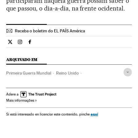
participaram naquela guerra possam saber o
que passou, o dia-a-dia, na frente ocidental.
Receba o boletim do EL PAÍS América
Cultura El País Brasil en Twitter
Cultura El País Brasil en Instagram
Cultura El País Brasil en Facebook
ARQUIVADO EM
Primeira Guerra Mundial
Reino Unido
História contemporânea
Internet
Europa Ocidental
História
Telecomunicações
Europa
Comunicações
Adere a
Mais informações
aquí
Si está interesado en licenciar este contenido, pinche