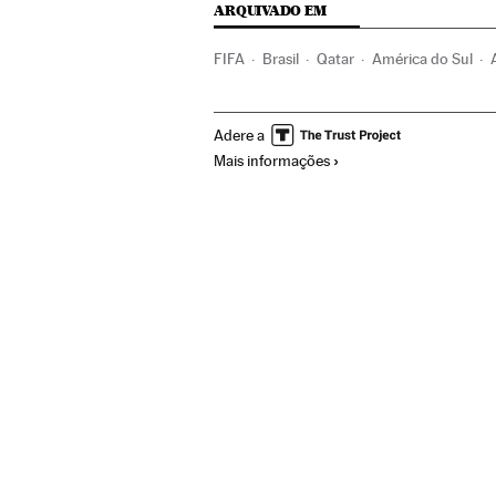
ARQUIVADO EM
FIFA
Brasil
Qatar
América do Sul
Times esportes
Futebol
Esportes
Adere a
Mais informações