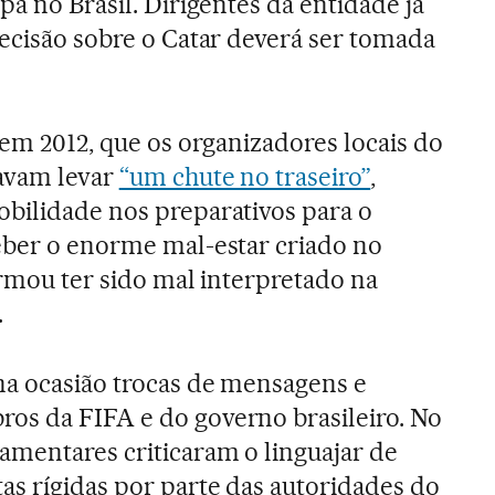
pa no Brasil. Dirigentes da entidade já
decisão sobre o Catar deverá ser tomada
 em 2012, que os organizadores locais do
savam levar
“um chute no traseiro”
,
bilidade nos preparativos para o
eber o enorme mal-estar criado no
firmou ter sido mal interpretado na
.
na ocasião trocas de mensagens e
os da FIFA e do governo brasileiro. No
amentares criticaram o linguajar de
as rígidas por parte das autoridades do