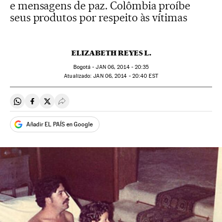
e mensagens de paz. Colômbia proíbe
seus produtos por respeito às vítimas
ELIZABETH REYES L.
Bogotá -
JAN
06, 2014 - 20:35
atualizado:
JAN
06, 2014 - 20:40
EST
Compartir en Whatsapp
Compartir en Facebook
Compartir en Twitter
Desplegar Redes Sociales
Añadir EL PAÍS en Google