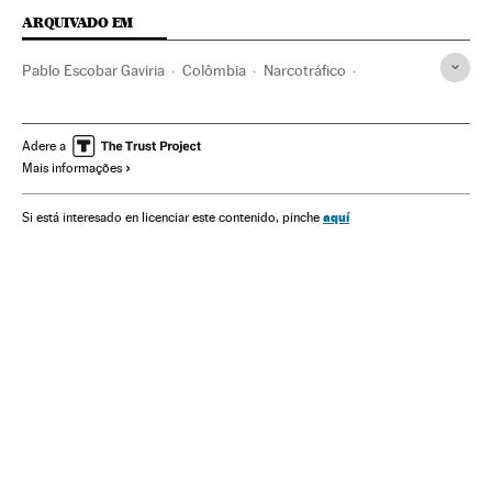
ARQUIVADO EM
Pablo Escobar Gaviria
Colômbia
Narcotráfico
América do Sul
América Latina
Delitos saúde pública
América
Delitos
Justiça
Adere a
Mais informações
aquí
Si está interesado en licenciar este contenido, pinche