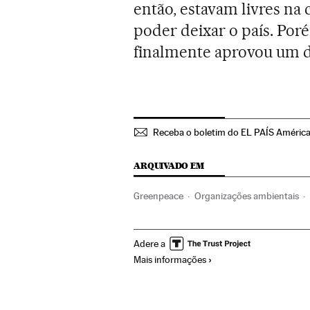
então, estavam livres na
poder deixar o país. Por
finalmente aprovou um d
Receba o boletim do EL PAÍS Améric
ARQUIVADO EM
Greenpeace
Organizações ambientais
Europa
Sociedade
Meio ambiente
P
Adere a
Mais informações