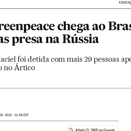
EDUCA
reenpeace chega ao Bras
as presa na Rússia
ciel foi detida com mais 29 pessoas apó
o no Ártico
8, 2013 - 11:46
EST
Añadir EL PAÍS en Google