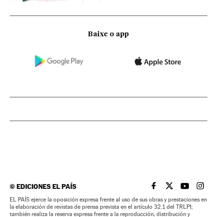
Baixe o app
©
EDICIONES EL PAÍS
EL PAÍS BRASIL EN
EL PAÍS BRASI
EL PAÍS B
EL PA
EL PAÍS ejerce la oposición expresa frente al uso de sus obras y prestaciones en
la elaboración de revistas de prensa prevista en el artículo 32.1 del TRLPI;
también realiza la reserva expresa frente a la reproducción, distribución y