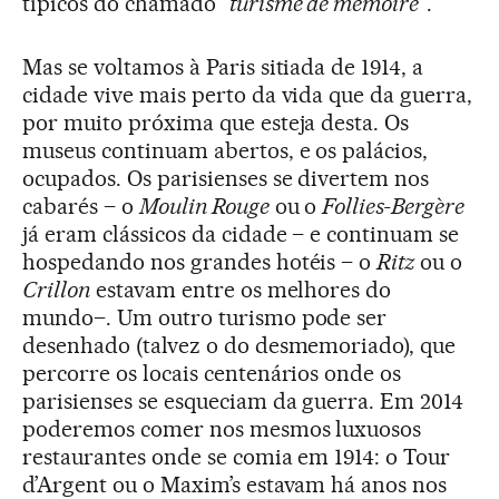
típicos do chamado “
turisme de mémoire
”.
Mas se voltamos à Paris sitiada de 1914, a
cidade vive mais perto da vida que da guerra,
por muito próxima que esteja desta. Os
museus continuam abertos, e os palácios,
ocupados. Os parisienses se divertem nos
cabarés – o
Moulin Rouge
ou o
Follies-Bergère
já eram clássicos da cidade – e continuam se
hospedando nos grandes hotéis – o
Ritz
ou o
Crillon
estavam entre os melhores do
mundo–. Um outro turismo pode ser
desenhado (talvez o do desmemoriado), que
percorre os locais centenários onde os
parisienses se esqueciam da guerra. Em 2014
poderemos comer nos mesmos luxuosos
restaurantes onde se comia em 1914: o Tour
d’Argent ou o Maxim’s estavam há anos nos