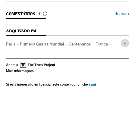
COMENTÁRIOS
Regras
›
COMENTÁRIOS
0
ARQUIVADO EM
Paris
Primeira Guerra Mundial
Centenarios
França
Aniversários
Eventos
Europa Ocidental
História contemporânea
Europa
História
Turismo
Adere a
Mais informações
Sociedade
aquí
Si está interesado en licenciar este contenido, pinche