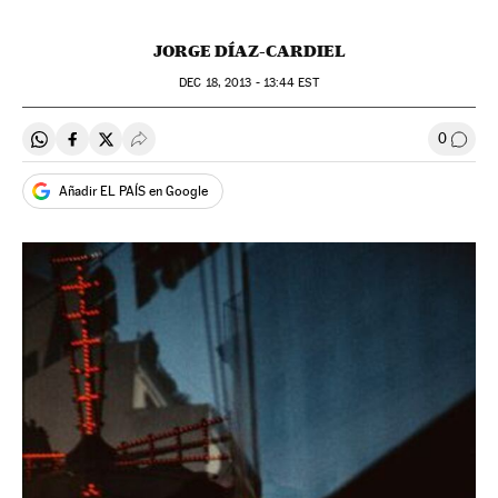
JORGE DÍAZ-CARDIEL
DEC
18, 2013 - 13:44
EST
0
Compartir en Whatsapp
Compartir en Facebook
Compartir en Twitter
Desplegar Redes Sociales
Comen
Añadir EL PAÍS en Google