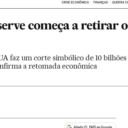
CRISE ECONÔMICA
FINANÇAS
GUERRA C
erve começa a retirar o
UA faz um corte simbólico de 10 bilhões
onfirma a retomada econômica
Añadir EL PAÍS en Google