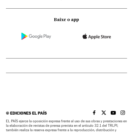
Baixe o app
©
EDICIONES EL PAÍS
EL PAÍS BRASIL EN
EL PAÍS BRASI
EL PAÍS B
EL PA
EL PAÍS ejerce la oposición expresa frente al uso de sus obras y prestaciones en
la elaboración de revistas de prensa prevista en el artículo 32.1 del TRLPI;
también realiza la reserva expresa frente a la reproducción, distribución y