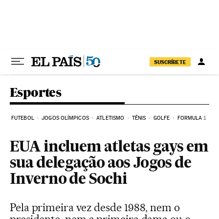
Pular para o conteúdo
SUSCRÍBETE
Esportes
FUTEBOL
JOGOS OLÍMPICOS
ATLETISMO
TÊNIS
GOLFE
FORMULA 1
EUA incluem atletas gays em
sua delegação aos Jogos de
Inverno de Sochi
Pela primeira vez desde 1988, nem o