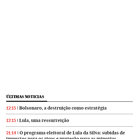
ÚLTIMAS NOTICIAS
Bolsonaro, a destruição como estratégia
12:15
Lula, uma ressurreição
12:15
O programa eleitoral de Lula da Silva: subidas de
21:14
impostos para os ricos e proteção para as minorias