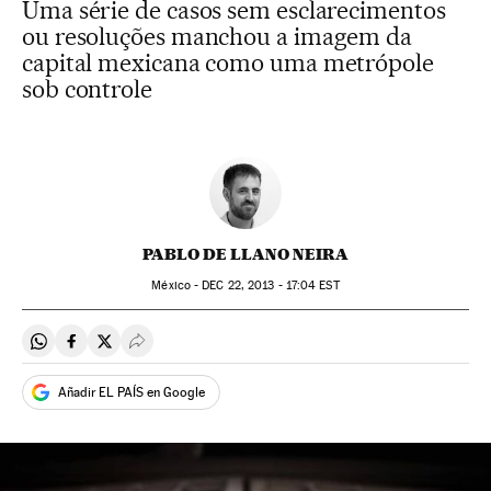
Uma série de casos sem esclarecimentos
ou resoluções manchou a imagem da
capital mexicana como uma metrópole
sob controle
PABLO DE LLANO NEIRA
México -
DEC
22, 2013 - 17:04
EST
Compartir en Whatsapp
Compartir en Facebook
Compartir en Twitter
Desplegar Redes Sociales
Añadir EL PAÍS en Google