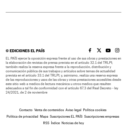
©
EDICIONES EL PAÍS
EL PAÍS BRASIL EN
EL PAÍS BRASI
EL PAÍS B
EL PA
EL PAÍS ejerce la oposición expresa frente al uso de sus obras y prestaciones en
la elaboración de revistas de prensa prevista en el artículo 32.1 del TRLPI;
también realiza la reserva expresa frente a la reproducción, distribución y
comunicación pública de sus trabajos y artículos sobre temas de actualidad
prevista en el artículo 33.1 del TRLPI; y, asimismo, realiza una reserva expresa
de las reproducciones y usos de las obras y otras prestaciones accesibles desde
este sitio web a medios de lectura mecánica u otros medios que resulten
adecuados a tal fin de conformidad con el artículo 67.3 del Real Decreto - ley
24/2021, de 2 de noviembre
Contacto
Venta de contenidos
Aviso legal
Política cookies
Política de privacidad
Mapa
Suscripciones EL PAÍS
Suscripciones empresas
RSS
Índice
Noticias de hoy