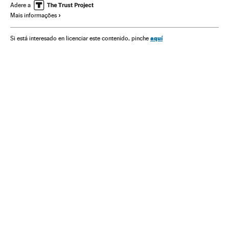
América
Delitos contra saúde pública
Delitos
Justiça
Adere a
Mais informações
aquí
Si está interesado en licenciar este contenido, pinche