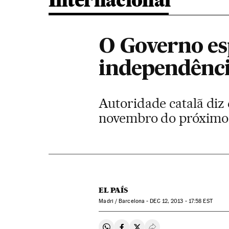
Internacional
O Governo es
independênci
Autoridade catalã diz 
novembro do próximo
EL PAÍS
Madri / Barcelona -
DEC
12, 2013 - 17:58
EST