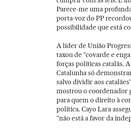
Parece-me uma profunda 
porta-voz do PP recordo
possibilidade que está c
A líder de União Progres
taxou de “covarde e enga
forças políticas catalãs.
Catalunha só demonstram
salvo dividir aos catalãe
mostrou o coordenador g
para quem o direito à co
política. Cayo Lara asse
“não está a favor da ind