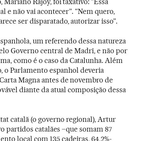
Mariano Rajoy, foi taxativo: “Essa
al e não vai acontecer”. “Nem quero,
ece ser disparatado, autorizar isso”.
espanhola, um referendo dessa natureza
elo Governo central de Madri, e não por
a, como é o caso da Catalunha. Além
so, o Parlamento espanhol deveria
 Carta Magna antes de novembro de
ovável diante da atual composição dessa
at catalã (o governo regional), Artur
tro partidos catalães –que somam 87
nto local com 135 cadeiras, 64,2%-