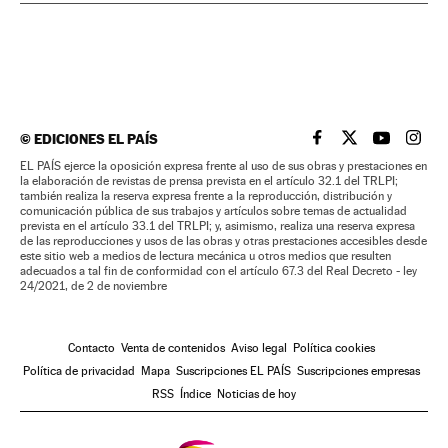
©
EDICIONES EL PAÍS
EL PAÍS BRASIL EN
EL PAÍS BRASI
EL PAÍS B
EL PA
EL PAÍS ejerce la oposición expresa frente al uso de sus obras y prestaciones en
la elaboración de revistas de prensa prevista en el artículo 32.1 del TRLPI;
también realiza la reserva expresa frente a la reproducción, distribución y
comunicación pública de sus trabajos y artículos sobre temas de actualidad
prevista en el artículo 33.1 del TRLPI; y, asimismo, realiza una reserva expresa
de las reproducciones y usos de las obras y otras prestaciones accesibles desde
este sitio web a medios de lectura mecánica u otros medios que resulten
adecuados a tal fin de conformidad con el artículo 67.3 del Real Decreto - ley
24/2021, de 2 de noviembre
Contacto
Venta de contenidos
Aviso legal
Política cookies
Política de privacidad
Mapa
Suscripciones EL PAÍS
Suscripciones empresas
RSS
Índice
Noticias de hoy