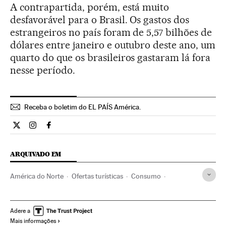
A contrapartida, porém, está muito
desfavorável para o Brasil. Os gastos dos
estrangeiros no país foram de 5,57 bilhões de
dólares entre janeiro e outubro deste ano, um
quarto do que os brasileiros gastaram lá fora
nesse período.
Receba o boletim do EL PAÍS América.
Economia El País Brasil en Twitter
Economia El País Brasil en Instagram
Economia El País Brasil en Facebook
ARQUIVADO EM
América do Norte
Ofertas turísticas
Consumo
Turismo
Economia
América
Trabalho
Miami
Flórida
Viagens
Brasil
Desemprego
América do Sul
Adere a
Mais informações
América Latina
Estados Unidos
Emprego