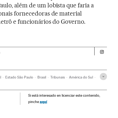
ulo, além de um lobista que faria a
onais fornecedoras de material
metrô e funcionários do Governo.
a
Politica 
l
Estado São Paulo
Brasil
Tribunais
América do Sul
rupção
Poder judicial
América
Delitos
Política
Si está interesado en licenciar este contenido,
aquí
pinche