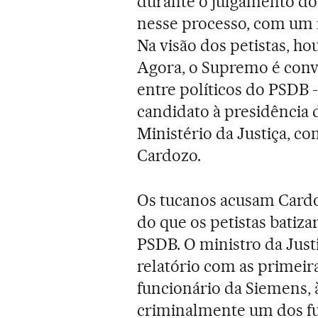
durante o julgamento do
nesse processo, com um r
Na visão dos petistas, h
Agora, o Supremo é con
entre políticos do PSDB 
candidato à presidência 
Ministério da Justiça, c
Cardozo.
Os tucanos acusam Cardo
do que os petistas batiza
PSDB. O ministro da Just
relatório com as primeira
funcionário da Siemens, à
criminalmente um dos fu