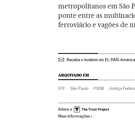
metropolitanos em São Pa
ponte entre as multinaci
ferroviário e vagões de 
Receba o boletim do EL PAÍS Améric
ARQUIVADO EM
STF
São Paulo
PSDB
Justiça Federa
América Latina
Partidos políticos
Cor
Adere a
Justiça
Mais informações