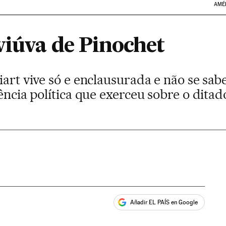
AMÉ
viúva de Pinochet
iart vive só e enclausurada e não se sab
uência política que exerceu sobre o ditad
Añadir EL PAÍS en Google
ales