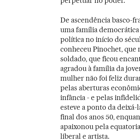
perpetuar no poder.
De ascendência basco-fra
uma família democrática e
política no início do séc
conheceu Pinochet, que n
soldado, que ficou enca
agradou à família da jovem
mulher não foi feliz dur
pelas aberturas econômic
infância - e pelas infide
esteve a ponto da deixá-
final dos anos 50, enquan
apaixonou pela equatori
liberal e artista.