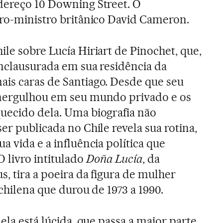
dereço 10 Downing Street. O
iro-ministro britânico David Cameron.
le sobre Lucía Hiriart de Pinochet, que,
enclausurada em sua residência da
is caras de Santiago. Desde que seu
 mergulhou em seu mundo privado e os
uecido dela. Uma biografia não
er publicada no Chile revela sua rotina,
a vida e a influência política que
O livro intitulado
Doña Lucía
, da
s, tira a poeira da figura de mulher
 chilena que durou de 1973 a 1990.
 ela está lúcida, que passa a maior parte