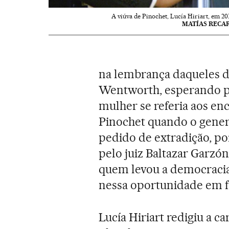
A viúva de Pinochet, Lucía Hiriart, em 201
MATÍAS RECA
na lembrança daqueles d
Wentworth, esperando pod
mulher se referia aos en
Pinochet quando o gener
pedido de extradição, po
pelo juiz Baltazar Garzón
quem levou a democracia a
nessa oportunidade em fr
Lucía Hiriart redigiu a c