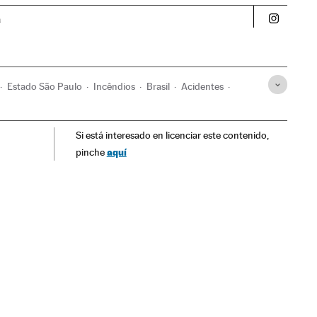
a
Politica 
Estado São Paulo
Incêndios
Brasil
Acidentes
tina
Acontecimentos
Urbanismo
América
Si está interesado en licenciar este contenido,
aquí
pinche