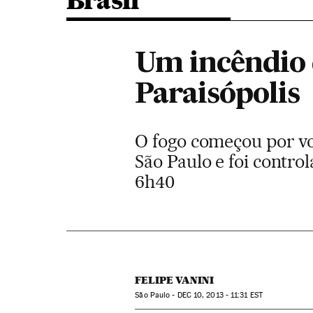
Brasil
Um incêndio 
Paraisópolis
O fogo começou por vo
São Paulo e foi contro
6h40
FELIPE VANINI
São Paulo -
DEC
10, 2013 - 11:31
EST