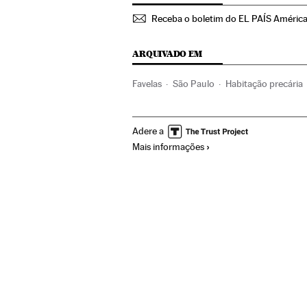
Receba o boletim do EL PAÍS Améric
ARQUIVADO EM
Favelas
São Paulo
Habitação precária
Habitação
América do Sul
América La
Adere a
Mais informações