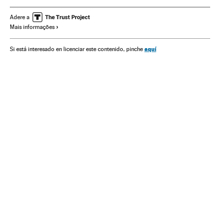
Partidos políticos
Grupos terroristas
Terrorismo
Adere a
Mais informações
América
Política
aquí
Si está interesado en licenciar este contenido, pinche