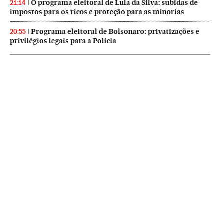
O programa eleitoral de Lula da Silva: subidas de
21:14
impostos para os ricos e proteção para as minorias
Programa eleitoral de Bolsonaro: privatizações e
20:55
privilégios legais para a Polícia
NEWSLETTERS
Boletín de América
Cada semana en tu cuenta de correo una selección de las noticias,
reportajes y análisis de los periodistas de EL PAÍS con los acontecimientos
más relevantes del continente.