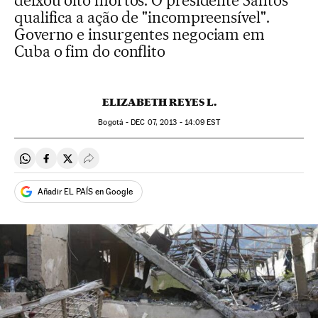
deixou oito mortos. O presidente Santos
qualifica a ação de "incompreensível".
Governo e insurgentes negociam em
Cuba o fim do conflito
ELIZABETH REYES L.
Bogotá -
DEC
07, 2013 - 14:09
EST
Compartir en Whatsapp
Compartir en Facebook
Compartir en Twitter
Desplegar Redes Sociales
Añadir EL PAÍS en Google