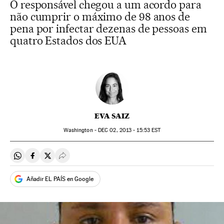
O responsável chegou a um acordo para
não cumprir o máximo de 98 anos de
pena por infectar dezenas de pessoas em
quatro Estados dos EUA
EVA SAIZ
Washington -
DEC
02, 2013 - 15:53
EST
Compartir en Whatsapp
Compartir en Facebook
Compartir en Twitter
Desplegar Redes Sociales
Añadir EL PAÍS en Google