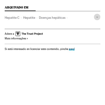
ARQUIVADO EM
Hepatite C
Hepatite
Doenças hepáticas
Estados Unidos
Previdência
Programação
América do Norte
Contaminação
Doenças
Adere a
Mais informações
Meios comunicação
América
Problemas ambientais
Sociedade
Medicina
Comunicação
Saúde
Justiça
aquí
Si está interesado en licenciar este contenido, pinche
Meio ambiente