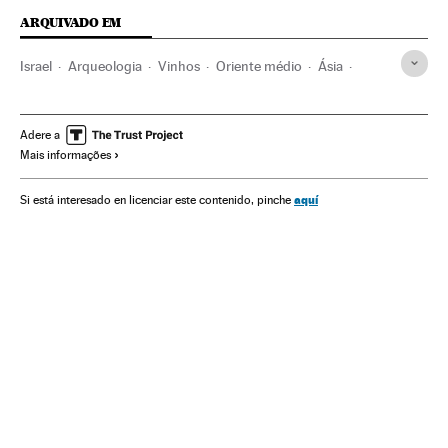
ARQUIVADO EM
Israel
Arqueologia
Vinhos
Oriente médio
Ásia
Bebidas
Cultura
Ciência
Alimentos
Alimentação
Indústria
Adere a
Mais informações
aquí
Si está interesado en licenciar este contenido, pinche