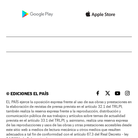
©
EDICIONES EL PAÍS
EL PAÍS BRASIL EN
EL PAÍS BRASI
EL PAÍS B
EL PA
EL PAÍS ejerce la oposición expresa frente al uso de sus obras y prestaciones en
la elaboración de revistas de prensa prevista en el artículo 32.1 del TRLPI;
también realiza la reserva expresa frente a la reproducción, distribución y
comunicación pública de sus trabajos y artículos sobre temas de actualidad
prevista en el artículo 33.1 del TRLPI; y, asimismo, realiza una reserva expresa
de las reproducciones y usos de las obras y otras prestaciones accesibles desde
este sitio web a medios de lectura mecánica u otros medios que resulten
adecuados a tal fin de conformidad con el artículo 67.3 del Real Decreto - ley